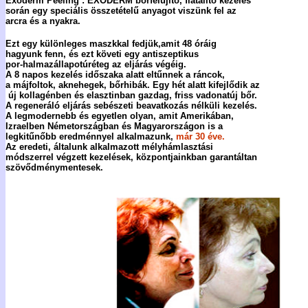
Exoderm P
eeling
: EXODERM bőrfelújító, fiatalító kezelés
során egy
speciális összetételű anyagot viszünk fel az
arcra és a nyakra.
Ezt egy különleges maszkkal fedjük,amit 48 óráig
hagyunk fenn,
és ezt követi egy antiszeptikus
por-halmazállapotúréteg az eljárás végéig.
A 8 napos kezelés időszaka alatt eltűnnek a ráncok,
a májfoltok, aknehegek, bőrhibák. Egy hét alatt kifejlődik az
új
kollagénben és elasztinban gazdag, friss vadonatúj bőr.
A regeneráló eljárás sebészeti beavatkozás nélküli kezelés.
A legmodernebb és egyetlen olyan, amit Amerikában,
Izraelben
Németországban
és Magyarországon is a
legkitűnőbb
eredménnyel alkalmazunk,
már
30
éve.
Az eredeti, általunk alkalmazott mélyhámlasztási
módszerrel végzett kezelések,
központjainkban garantáltan
szövődménymentesek.