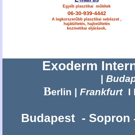
Egyéb
plasztikai
műtétek
06-30-939-4442
A legkorszerűbb
plasztikai
sebészet
,
hajátültetés
,
hajbe
ültetés
kozmetikai eljárások
,
Exoderm Inter
|
Budap
B
erlin
|
Frankfurt
I
Budapest - Sopron