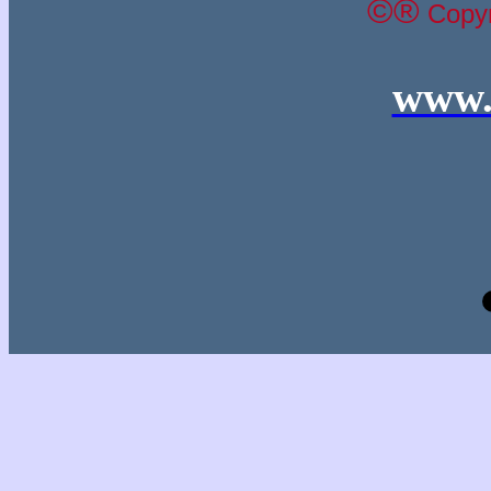
©®
Copyr
www.