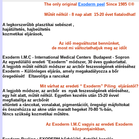
The only original
Exoderm peel
Since 1985 ©®
Műtét nélkül
-
8 nap alatt
15-20
évet fiatalodhat!
A legkorszerűbb
plasztikai
sebészet
,
hajátültetés
,
hajbe
ültetés
kozmetikai eljárások
,
Az idő megváltoztat bennünket,
de most mi változtathatjuk meg az időt
Exoderm I.M.C - International Medical Centers Budapest - Sopron
Az egyedülálló eredeti
"
Exoder
m"
módszer,
30
éves gyakorlattal.
A legjobb műtét nélküli módszer az arcbőr feszességének eléréséhez
Exoderm – Különleges eljárás, amely megakadályozza a bőr
öregedését!
Eltavolitja
a
rancokat
Mit várhat az eredeti “ Exoderm”
Piling
eljárástól?
A legjobb módszer, az arcbőr
es nyak
feszességének eléréséhez,
egy hét alatt, műtét nélkül.
Egyetlen kezelés után 15-20 évvel
megfiatalítja az arcbőrét
eltünteti a ráncokat, vonalakat, pigmentációt, öregségi májfoltokat
és összehúzza az akne után maradt hegeket 70-80 %-bán
,
Nincs szükség kozmetikai műtétre.
Az
Exod
erm I.M.C
vagyis az eredeti Exoderm
központjainkban,