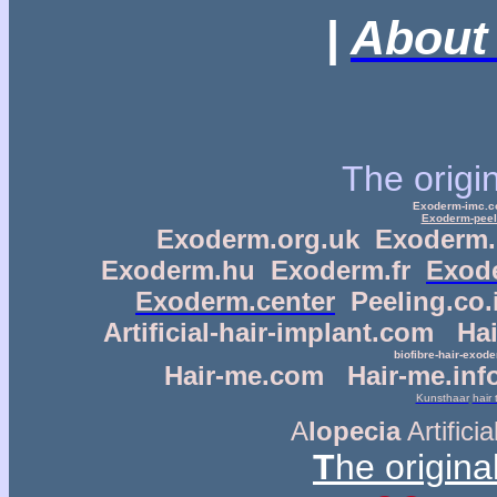
|
About
The origi
E
xoderm-imc.
Exoderm-pee
Exoderm.org.uk
Exoderm.
Exoderm.hu
E
xoderm.fr
Exod
Exoderm.center
Peeling.co.i
A
rtificial-hair-implant.com
H
a
biofibre-hair-exod
Hair-me.com
Hair-me.inf
Kunsthaar
hair 
A
lopecia
A
rtifici
T
he origina