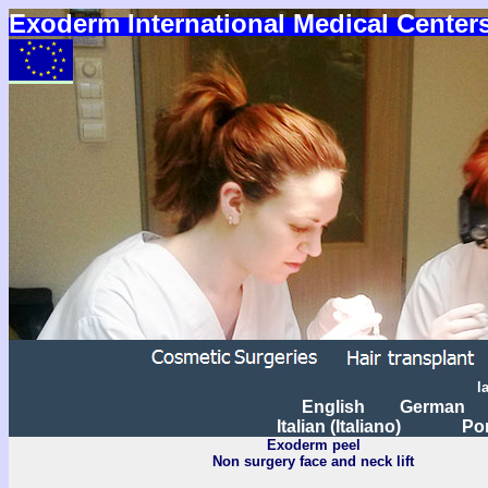
Exoderm International Medical Center
l
English
German
Italian
(
I
taliano)
Po
Exoderm peel
Non surgery face and neck lift